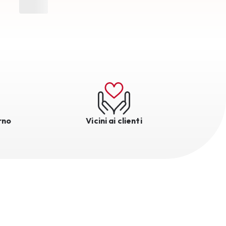
rno
Vicini ai clienti