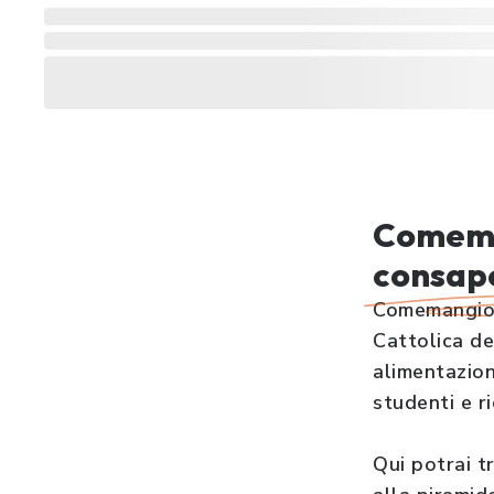
Comeman
consap
Comemangio® 
Cattolica de
alimentazion
studenti e r
Qui potrai t