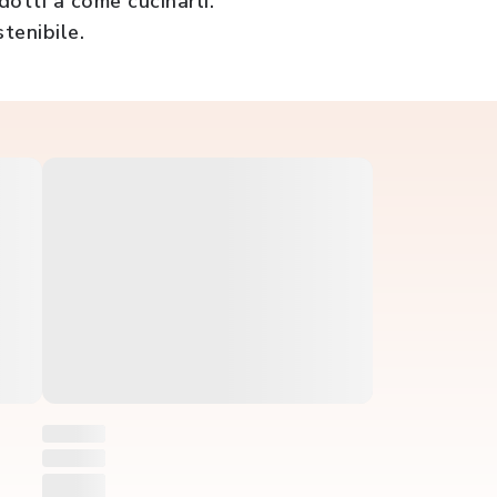
dotti a come cucinarli.
stenibile.