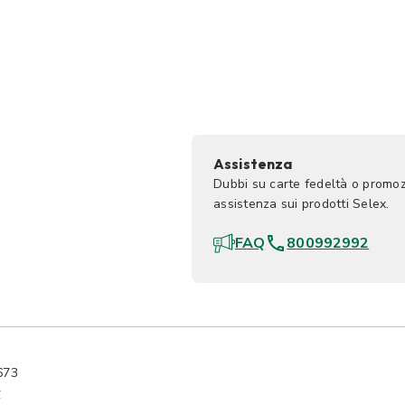
Assistenza
Dubbi su carte fedeltà o promoz
assistenza sui prodotti Selex.
FAQ
800992992
673
y