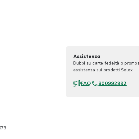
Assistenza
Dubbi su carte fedeltà o promoz
assistenza sui prodotti Selex.
FAQ
800992992
673
y