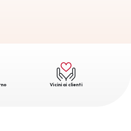
rno
Vicini ai clienti