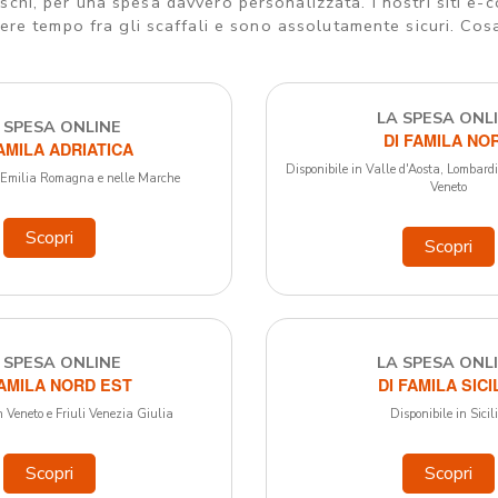
eschi, per una spesa davvero personalizzata. I nostri siti e-
re tempo fra gli scaffali e sono assolutamente sicuri. Cosa 
LA SPESA ONL
 SPESA ONLINE
DI FAMILA NO
FAMILA ADRIATICA
Disponibile in Valle d'Aosta, Lombar
n Emilia Romagna e nelle Marche
Veneto
Scopri
Scopri
 SPESA ONLINE
LA SPESA ONL
FAMILA NORD EST
DI FAMILA SICI
n Veneto e Friuli Venezia Giulia
Disponibile in Sicil
Scopri
Scopri