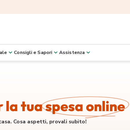
ale
Consigli e Sapori
Assistenza
r la tua
spesa online
sa. Cosa aspetti, provali subito!