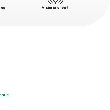
rno
Vicini ai clienti
narie