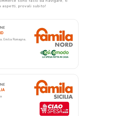
commerce sono facili da navigare, ti
aspetti, provali subito!
INE
RD
dia, Emilia Romagna,
INE
LIA
ia