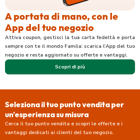
A portata di mano, con le
App del tuo negozio
Attiva coupon, gestisci la tua carta fedeltà e porta
sempre con te il mondo Famila: scarica l’App del tuo
negozio e resta aggiornato su offerte e vantaggi.
Scopri di più
Seleziona il tuo punto vendita per
un'esperienza su misura
Cerca il tuo punto vendita e scopri le offerte e i
vantaggi dedicati ai clienti del tuo negozio.