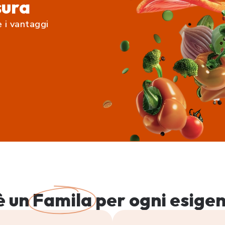
sura
e i vantaggi
è un
Famila
per ogni esige