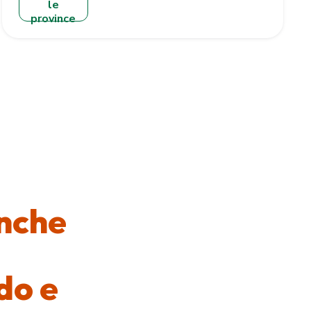
le
province
anche
do e