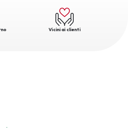
rno
Vicini ai clienti