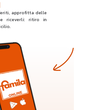
a
eriti, approfitta delle
 riceverli: ritiro in
ilio.