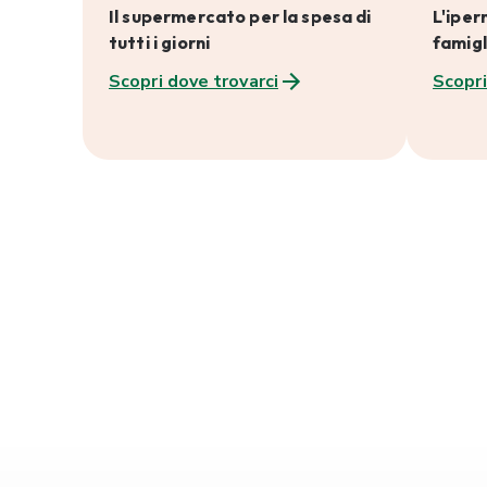
Il supermercato per la spesa di
L'iper
tutti i giorni
famigl
Scopri dove trovarci
Scopri