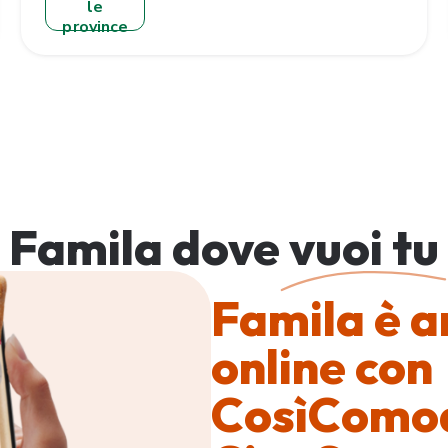
le
province
Famila dove
vuoi tu
Famila è 
online con
CosìComo