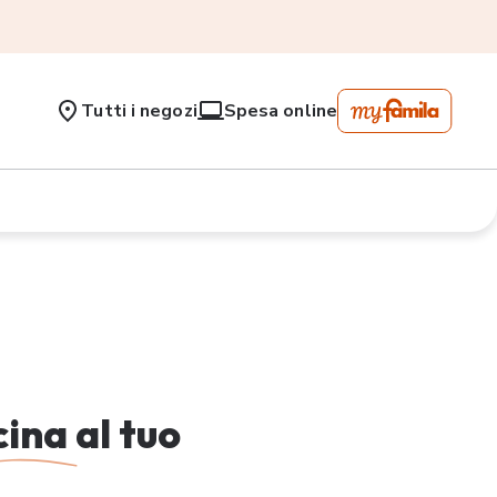
Tutti i negozi
Spesa online
cina
al tuo