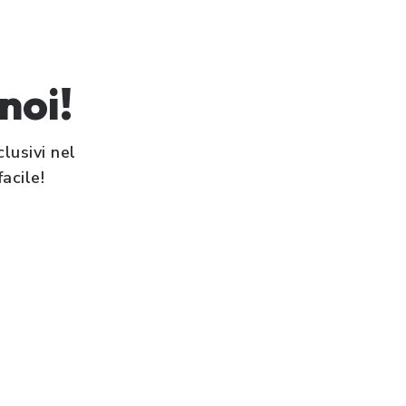
noi!
lusivi nel
acile!