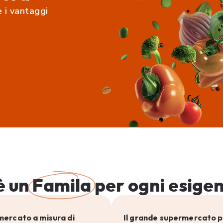
e i vantaggi
è un
Famila
per ogni esige
mercato a misura di
Il grande supermercato p