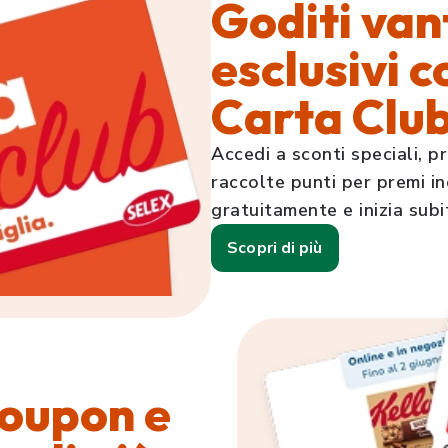
Goditi van
esclusivi c
Carta Clu
Accedi a sconti speciali, p
raccolte punti per premi incr
gratuitamente e inizia subi
Scopri di più
 coupon e