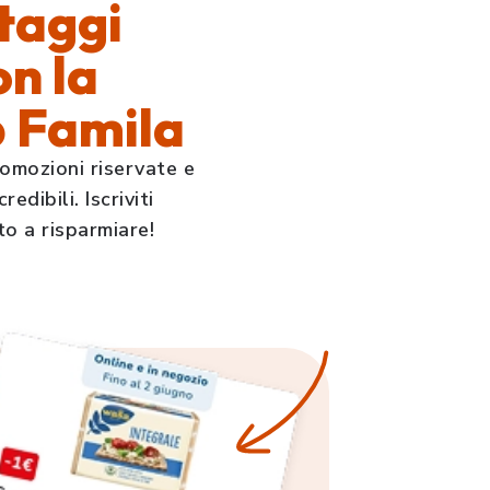
taggi
on la
b Famila
romozioni riservate e
edibili. Iscriviti
to a risparmiare!