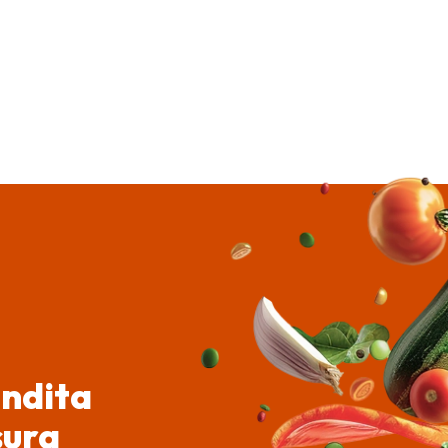
endita
sura