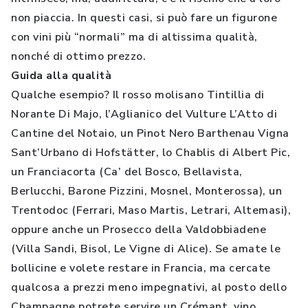
non piaccia. In questi casi, si può fare un figurone
con vini più “normali” ma di altissima qualità,
nonché di ottimo prezzo.
Guida alla qualità
Qualche esempio? Il rosso molisano Tintillia di
Norante Di Majo, l’Aglianico del Vulture L’Atto di
Cantine del Notaio, un Pinot Nero Barthenau Vigna
Sant’Urbano di Hofstätter, lo Chablis di Albert Pic,
un Franciacorta (Ca’ del Bosco, Bellavista,
Berlucchi, Barone Pizzini, Mosnel, Monterossa), un
Trentodoc (Ferrari, Maso Martis, Letrari, Altemasi),
oppure anche un Prosecco della Valdobbiadene
(Villa Sandi, Bisol, Le Vigne di Alice). Se amate le
bollicine e volete restare in Francia, ma cercate
qualcosa a prezzi meno impegnativi, al posto dello
Champagne potrete servire un Crémant, vino