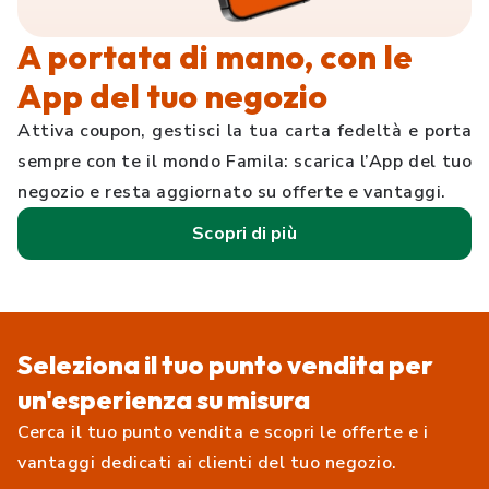
A portata di mano, con le
App del tuo negozio
Attiva coupon, gestisci la tua carta fedeltà e porta
sempre con te il mondo Famila: scarica l’App del tuo
negozio e resta aggiornato su offerte e vantaggi.
Scopri di più
Seleziona il tuo punto vendita per
un'esperienza su misura
Cerca il tuo punto vendita e scopri le offerte e i
vantaggi dedicati ai clienti del tuo negozio.