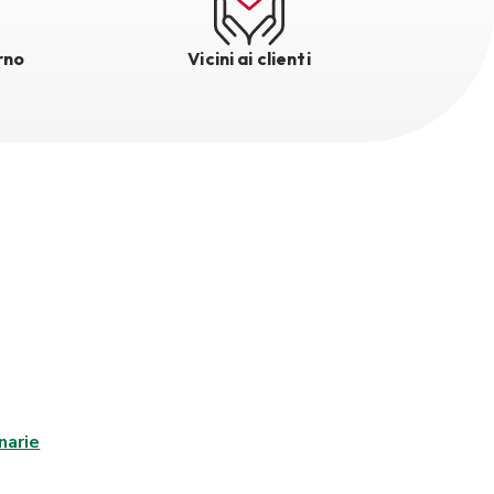
rno
Vicini ai clienti
narie