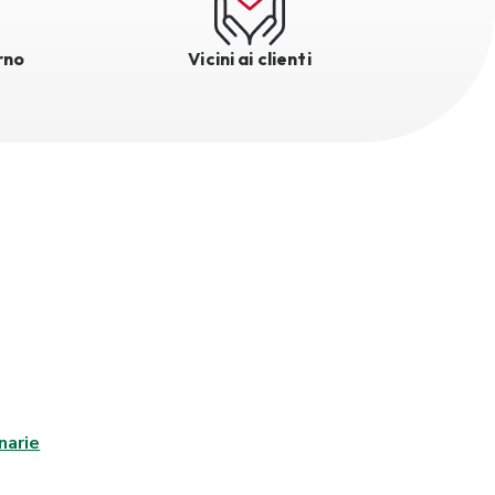
rno
Vicini ai clienti
narie